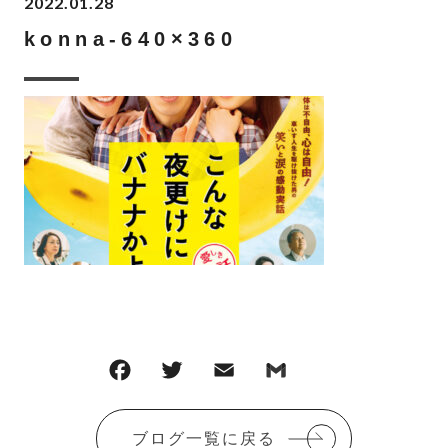
2022.01.28
konna-640×360
F
T
E
G
共
a
w
m
m
有
c
it
ai
ai
ブログ一覧に戻る