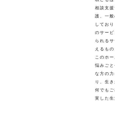
相談支援
護、一般
しており
のサービ
られるサ
えるもの
このホー
悩みごと
な方の力
り、生き
何でもご
実した生