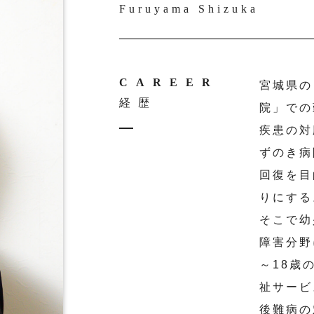
Furuyama Shizuka
CAREER
宮城県の
経歴
院」での
疾患の対
ずのき病
回復を目
りにする
そこで幼
障害分野
～18歳
祉サービ
後難病の