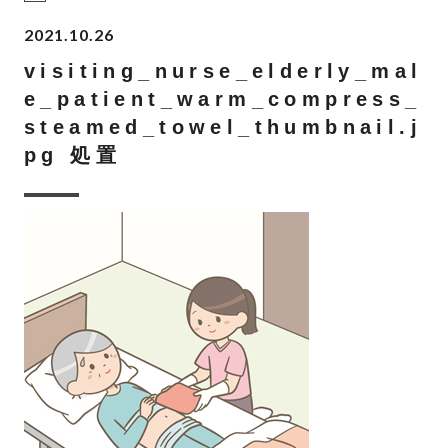
2021.10.26
visiting_nurse_elderly_mal
e_patient_warm_compress_
steamed_towel_thumbnail.j
pg 処置