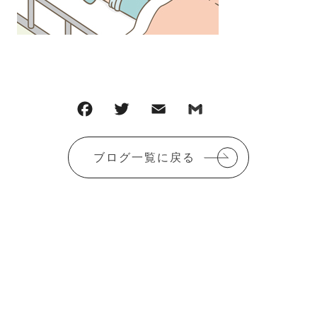
F
T
E
G
共
a
w
m
m
有
c
it
ai
ai
ブログ一覧に戻る
e
te
l
l
b
r
o
o
k