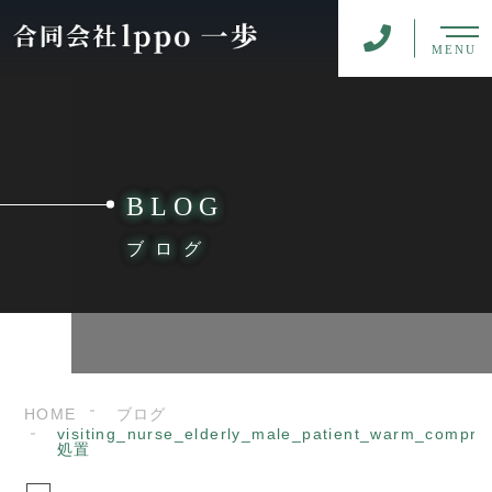
MENU
BLOG
ブログ
HOME
ブログ
visiting_nurse_elderly_male_patient_warm_compre
処置