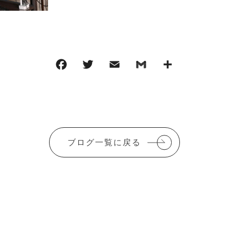
F
T
E
G
共
a
w
m
m
有
c
it
ai
ai
e
te
l
l
b
r
ブログ一覧に戻る
o
o
k