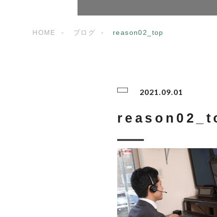
HOME
ブログ
reason02_top
2021.09.01
reason02_t