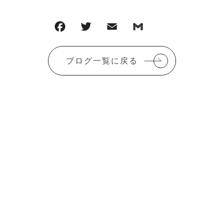
F
T
E
G
共
a
w
m
m
有
c
it
ai
ai
ブログ一覧に戻る
e
te
l
l
b
r
o
o
k