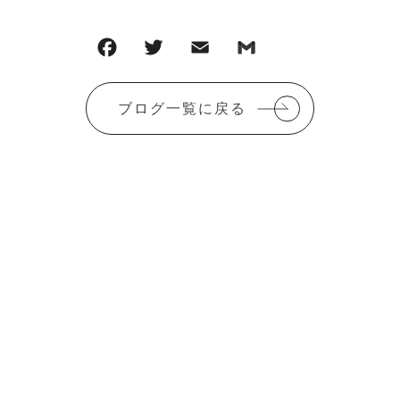
F
T
E
G
共
a
w
m
m
有
c
it
ai
ai
ブログ一覧に戻る
e
te
l
l
b
r
o
o
k