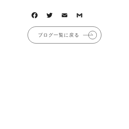
F
T
E
G
共
a
w
m
m
有
c
it
ai
ai
ブログ一覧に戻る
e
te
l
l
b
r
o
o
k