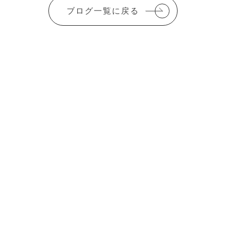
c
it
ai
ai
ブログ一覧に戻る
e
te
l
l
b
r
o
o
k