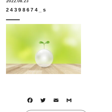
2022.08.23
24398674_s
F
T
E
G
共
a
w
m
m
有