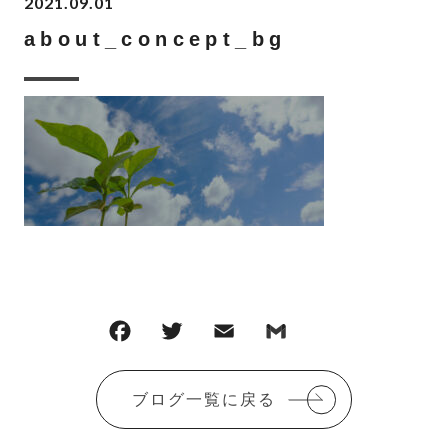
2021.09.01
about_concept_bg
F
T
E
G
共
a
w
m
m
有
c
it
ai
ai
ブログ一覧に戻る
e
te
l
l