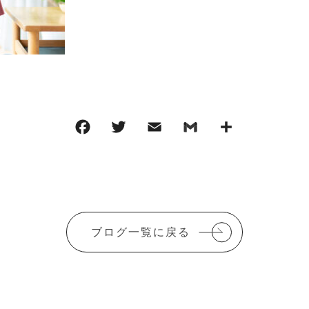
F
T
E
G
共
a
w
m
m
有
c
it
ai
ai
e
te
l
l
b
r
ブログ一覧に戻る
o
o
k