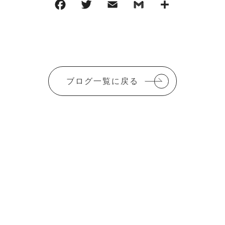
F
T
E
G
共
a
w
m
m
有
c
it
ai
ai
e
te
l
l
b
r
ブログ一覧に戻る
o
o
k